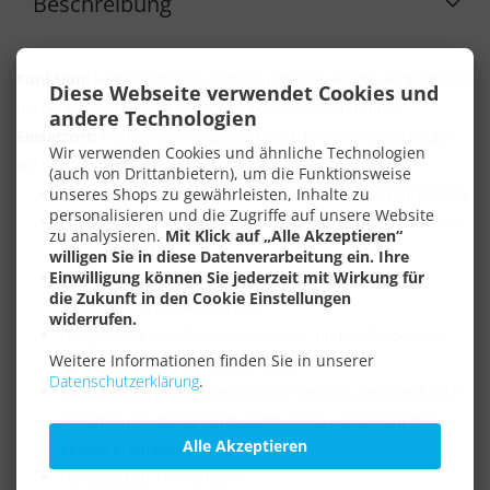
Beschreibung
Funktion:
Hohlkammer-Druckdichtung: Eine weiche Hohlkammer,
Diese Webseite verwendet Cookies und
die bei direktem Druck (von oben oder vorne) abdichtet.
andere Technologien
Einsatzort:
Horizontale Auflageflächen, z. B. wo eine Glashaube
Wir verwenden Cookies und ähnliche Technologien
auf den Vitrinenboden aufgesetzt wird.
(auch von Drittanbietern), um die Funktionsweise
Hochwertiges, dauerelastisches Silikon (Farbe: Transparent)
unseres Shops zu gewährleisten, Inhalte zu
personalisieren und die Zugriffe auf unsere Website
Einseitig selbstklebend ausgerüstet mit 3M™ 9731 (6 mm)
zu analysieren.
Mit Klick auf „Alle Akzeptieren“
für maximale Haftung.
willigen Sie in diese Datenverarbeitung ein. Ihre
Einwilligung können Sie jederzeit mit Wirkung für
Abmessungen: Breite 7,0 mm / Höhe 6,0 mm; ideal für
die Zukunft in den Cookie Einstellungen
Fugenbreiten von 4 bis 6 mm.
widerrufen.
Geeignet für Installationen im Innen- und Außenbereich
Weitere Informationen finden Sie in unserer
dank exzellenter Altersbeständigkeit.
Datenschutzerklärung
.
Emissionsfrei und konservatorisch geprüft. Zertifiziert nach
British Museum Standards (Oddy-Test) – sicher für den
Alle Akzeptieren
Einsatz in Vitrinen und Sammlungen.
Härtegrad 60 +/- 5 Shore A