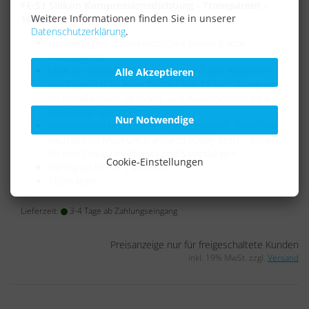
FE-S1 Silikon Kompressionsdichtung - Transparent -
Weitere Informationen finden Sie in unserer
100m
Datenschutzerklärung
.
Hochwertiges, dauerelastisches Silikon (Farbe:
Transparent)
Ideal für stumpfe Verbindungen und zum Abdichten
Alle Akzeptieren
von Fugen bis zu einer Distanz von 10 mm. Geeignet
für Installationen im Innen- und Außenbereich dank
exzellenter Altersbeständigkeit.
Nur Notwendige
Emissionsfrei und konservatorisch geprüft. Zertifiziert
nach British Museum Standards (Oddy-Test) – sicher
für den Einsatz in Vitrinen und Sammlungen.
Cookie-Einstellungen
Härtegrad 60 +/- 5 Shore A
100m Rolle
Lieferzeit:
3-4 Tage ab Zahlungseingang
Preisanzeige nur für freigeschaltete Kunden
inkl. 19% MwSt. zzgl.
Versand