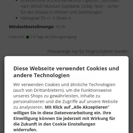
Emissionsfrei und konservatorisch geprüft. Zertifiziert
nach British Museum Standards (Oddy-Test) – sicher
für den Einsatz in Vitrinen und Sammlungen.
Härtegrad 70 +/- 5 Shore A
Mindestbestellmenge:
10 m
Lieferzeit:
3-4 Tage ab Zahlungseingang
Preisanzeige nur für freigeschaltete Kunden
inkl. 19% MwSt. zzgl.
Versand
Diese Webseite verwendet Cookies und
andere Technologien
Wir verwenden Cookies und ähnliche Technologien
(auch von Drittanbietern), um die Funktionsweise
unseres Shops zu gewährleisten, Inhalte zu
personalisieren und die Zugriffe auf unsere Website
zu analysieren.
Mit Klick auf „Alle Akzeptieren“
willigen Sie in diese Datenverarbeitung ein. Ihre
Einwilligung können Sie jederzeit mit Wirkung für
die Zukunft in den Cookie Einstellungen
widerrufen.