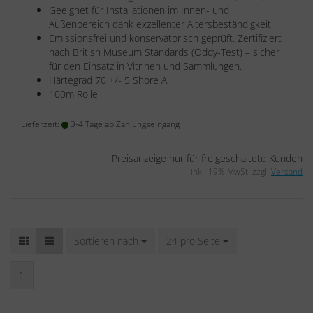
Geeignet für Installationen im Innen- und
Außenbereich dank exzellenter Altersbeständigkeit.
Emissionsfrei und konservatorisch geprüft. Zertifiziert
nach British Museum Standards (Oddy-Test) – sicher
für den Einsatz in Vitrinen und Sammlungen.
Härtegrad 70 +/- 5 Shore A
100m Rolle
Lieferzeit:
3-4 Tage ab Zahlungseingang
Preisanzeige nur für freigeschaltete Kunden
inkl. 19% MwSt. zzgl.
Versand
Sortieren nach
Sortieren nach
24 pro Seite
pro Seite
1