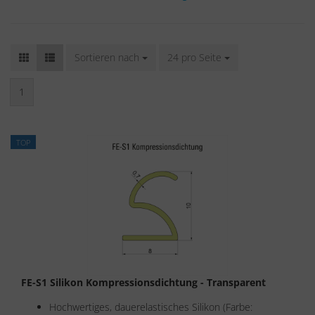
Sortieren nach
Sortieren nach
24 pro Seite
pro Seite
1
TOP
FE-S1 Silikon Kompressionsdichtung - Transparent
Hochwertiges, dauerelastisches Silikon (Farbe: