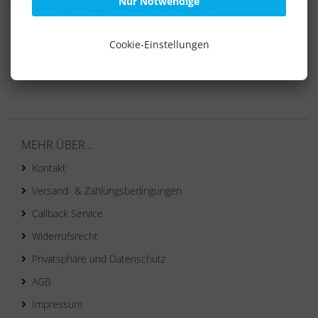
Nur Notwendige
40% rF - 45% rF - 50% rF - 55% rF und 60% rF
Cookie-Einstellungen
MEHR ÜBER...
Kontakt
Versand- & Zahlungsbedingungen
Callback Service
Widerrufsrecht
Privatsphäre und Datenschutz
AGB
Impressum