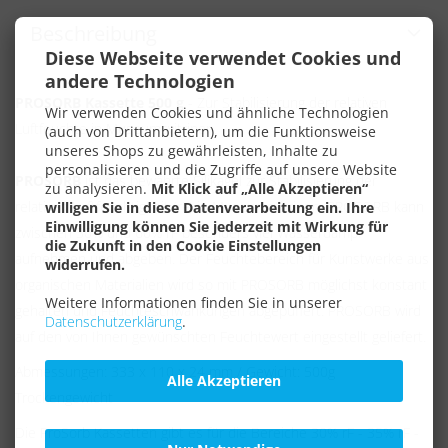
Beschreibung
Diese Webseite verwendet Cookies und
andere Technologien
PROSORB Kassette 500 g
- Zur Stabilisierung der relativen
Wir verwenden Cookies und ähnliche Technologien
Luftfeuchte in Museumsvitrinen.
(auch von Drittanbietern), um die Funktionsweise
unseres Shops zu gewährleisten, Inhalte zu
personalisieren und die Zugriffe auf unsere Website
PROSORB
ist das bewährte Silikagel zur Stabilisierung der
zu analysieren.
Mit Klick auf „Alle Akzeptieren“
relativen Luftfeuchtigkeit (rF) in Museumsvitrinen. PROSORB kann
willigen Sie in diese Datenverarbeitung ein. Ihre
Einwilligung können Sie jederzeit mit Wirkung für
zwischen 30% und 60% rF besonders viel Wasserdampf
die Zukunft in den Cookie Einstellungen
aufnehmen und abgeben. Der Feuchtebereich für Kunstwerke aus
widerrufen.
organischen Materialien wird so mit PROSORB möglichst konstant
Weitere Informationen finden Sie in unserer
gehalten und Feuchteschwankungen abgepuffert. PROSORB wird
Datenschutzerklärung
.
auf den von Ihnen gewünschten Feuchtewert eingestellt geliefert.
Abmessungen: 333 x 110 x 24 mm / Gewicht: 500g
Alle Akzeptieren
Trockengewicht
Die ProSorb Kassetten gibt es für die Bereiche 30% rF - 35% rF -